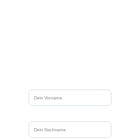
Lasst uns sprechen
Ob erste Fragen, ein offener Austausch oder 
die Suche nach der passenden Lösung – wir 
nehmen uns gerne Zeit für Euch. Ganz 
unverbindlich und unkompliziert.
Vorname*
Nachname*